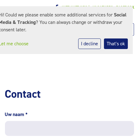
INTRANET KPO |
VACATURES
FACEBOOK
Hi! Could we please enable some additional services for
Social
Media & Tracking
? You can always change or withdraw your
consent later.
Let me choose
I decline
That's ok
Contact
Uw naam
*